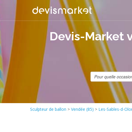
Devis-Market v
Sculpteur de ballon
>
Vendée (85)
>
Les-Sables-d-Olo