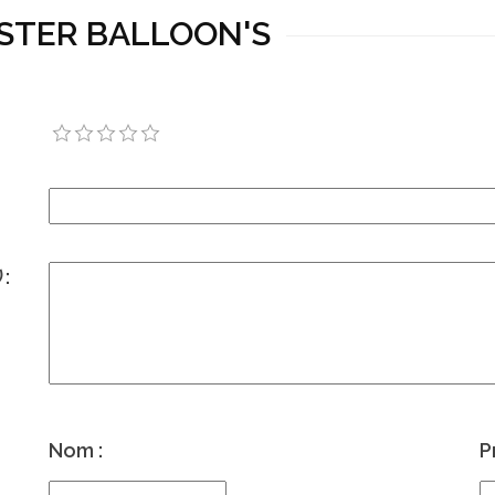
MISTER BALLOON'S
)
:
Nom :
P