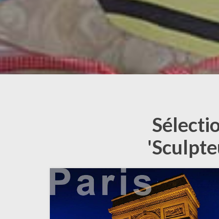
Sélecti
'Sculpte