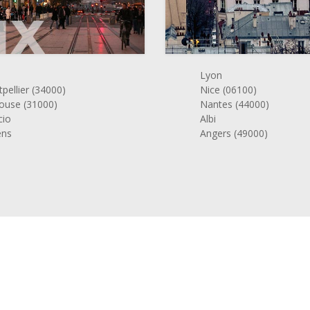
Lyon
pellier (34000)
Nice (06100)
ouse (31000)
Nantes (44000)
cio
Albi
ens
Angers (49000)