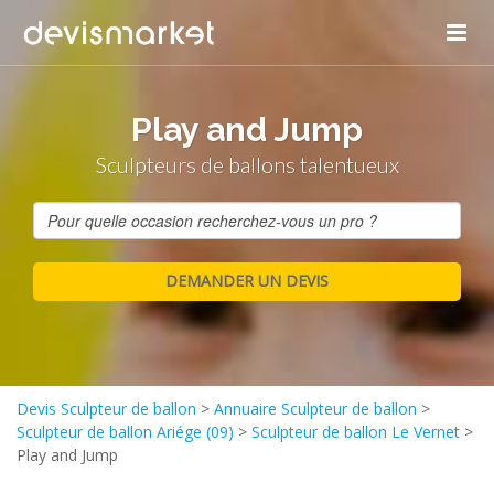
Play and Jump
Sculpteurs de ballons talentueux
Devis Sculpteur de ballon
>
Annuaire Sculpteur de ballon
>
Sculpteur de ballon Ariége (09)
>
Sculpteur de ballon Le Vernet
>
Play and Jump